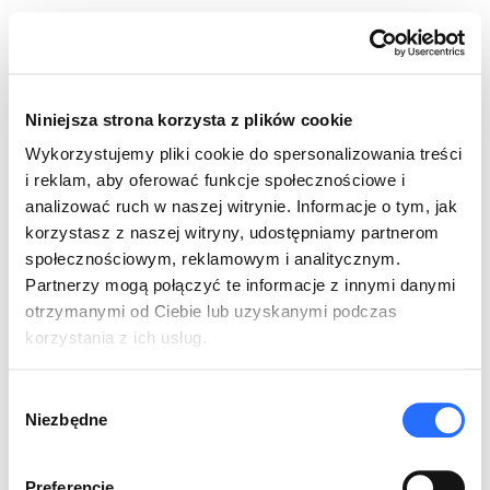
Skip
to
PL
EN
content
Niniejsza strona korzysta z plików cookie
Wykorzystujemy pliki cookie do spersonalizowania treści
i reklam, aby oferować funkcje społecznościowe i
analizować ruch w naszej witrynie. Informacje o tym, jak
korzystasz z naszej witryny, udostępniamy partnerom
Wyślij nam brief
społecznościowym, reklamowym i analitycznym.
biuro@mondaygroup.pl
Partnerzy mogą połączyć te informacje z innymi danymi
otrzymanymi od Ciebie lub uzyskanymi podczas
Wyślij nam CV
korzystania z ich usług.
praca@mondaygroup.pl
Wybór
Zadzwoń do nas
Niezbędne
zgody
+48 22 487 84 21
Preferencje