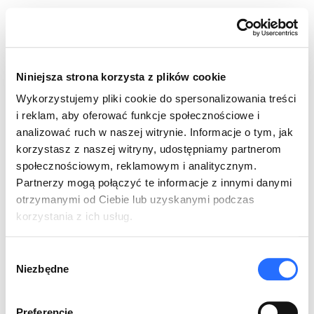
Skip
to
PL
EN
content
Niniejsza strona korzysta z plików cookie
Wykorzystujemy pliki cookie do spersonalizowania treści
i reklam, aby oferować funkcje społecznościowe i
analizować ruch w naszej witrynie. Informacje o tym, jak
korzystasz z naszej witryny, udostępniamy partnerom
Wyślij nam brief
społecznościowym, reklamowym i analitycznym.
biuro@mondaygroup.pl
Partnerzy mogą połączyć te informacje z innymi danymi
otrzymanymi od Ciebie lub uzyskanymi podczas
Wyślij nam CV
korzystania z ich usług.
praca@mondaygroup.pl
Wybór
Zadzwoń do nas
Niezbędne
zgody
+48 22 487 84 21
Preferencje