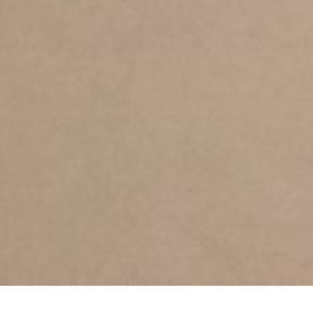
LG #podzielsięubraniem
, czyli