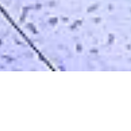
Inwestycje Equinix wspierają
transformację cyfrową polskiej
gospodarki
. Zadbaliśmy o to, aby
dowiedziała się o tym cała branża
technologiczna!
Transformacja cyfrowa to konieczność,